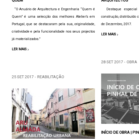
QUEM”
ARQUITECTOS
“O Anuário de Arquitectura e Engenharia “Quem é
Destaque especial d
Quem” é uma selecção dos melhores Atelier’s em
construção, distribuído 
Portugal, que se destacaram pela sua, originalidade,
de Dezembro, 2017.
criatividade e pela funcionalidade nos seus projectos
LER MAIS
já materializados.”
LER MAIS
28 SET 2017
-
OBRA
25 SET 2017
-
REABILITAÇÃO
INÍCIO DE OBRA | P