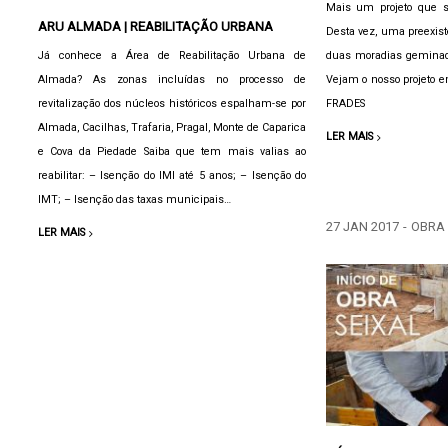
Mais um projeto que s
ARU ALMADA | REABILITAÇÃO URBANA
Desta vez, uma preexis
Já conhece a Área de Reabilitação Urbana de
duas moradias geminad
Almada? As zonas incluídas no processo de
Vejam o nosso projeto
revitalização dos núcleos históricos espalham-se por
FRADES
Almada, Cacilhas, Trafaria, Pragal, Monte de Caparica
LER MAIS
e Cova da Piedade Saiba que tem mais valias ao
reabilitar: – Isenção do IMI até 5 anos; – Isenção do
IMT; – Isenção das taxas municipais…
27 JAN 2017
-
OBRA
LER MAIS