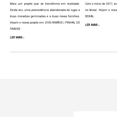
Mais um projeto que se transforma em realidade.
Com o início de 2017, 
Desta vez, uma preexistência abandonada dá lugar a
no Seixal. Vejam o nos
duas moradias geminadas e a duas novas famílias.
SEIXAL
Vejam o nosso projeto em DOIS IRMÃOS | PINHAL DE
LER MAIS
FRADES
LER MAIS